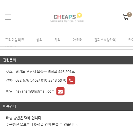
0
프리미엄의류
상의
하의
아우터
원피스&상하복
유
이용안내
관련문의
주소 : 경기도 부천시 오정구 역곡로 446 201호
전화 :
032-676-5462/ 010-3348-5970
메일 :
nayanam@hotmail.com
배송안내
배송 방법은 택배 입니다.
주문하신 날로부터 3~6일 안에 받을 수 있습니다.