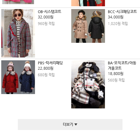
OB-시스템코트
BCC-시크패딩코트
32,000원
34,000원
960원 적립
1,020원 적립
PBS-럭셔리패딩
BA-모직코트/아동
22,800원
겨울코트
18,800원
680원 적립
560원 적립
더보기 ▼