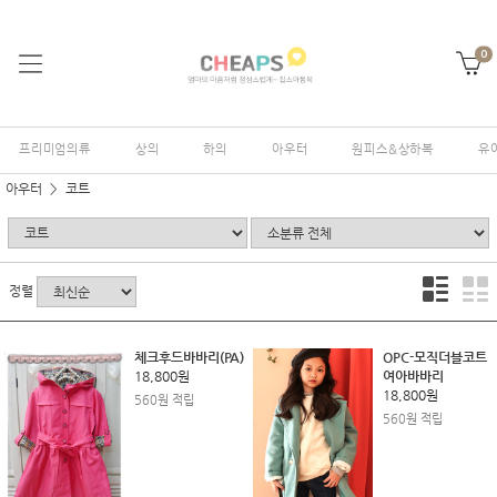
0
프리미엄의류
상의
하의
아우터
원피스&상하복
유
아우터
코트
정렬
체크후드바바리(PA)
OPC-모직더블코트
18,800원
여아바바리
18,800원
560원 적립
560원 적립